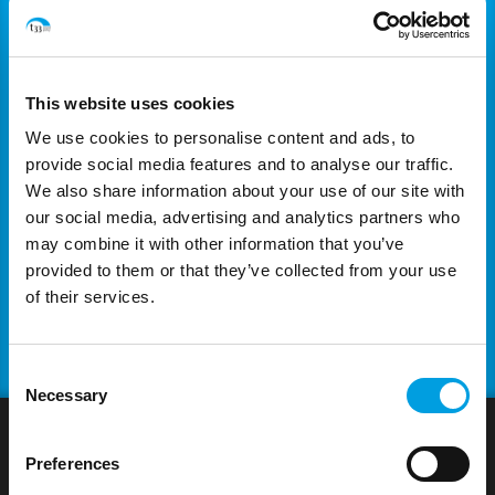
pratica acquisita attraverso tirocini presso istituzioni
pubbliche europee e nazionali.
Formazione: Laurea magistrale in Tecniche
This website uses cookies
diplomatiche, relazioni internazionali e studi
We use cookies to personalise content and ads, to
europei, Università di Bucarest; Laurea triennale in
provide social media features and to analyse our traffic.
Lingue straniere, con specializzazione in arabo e
We also share information about your use of our site with
inglese, Università di Bucarest
our social media, advertising and analytics partners who
may combine it with other information that you’ve
Lingue di lavoro: Inglese, rumeno (madrelingua)
provided to them or that they’ve collected from your use
of their services.
Consent
Necessary
Selection
Preferences