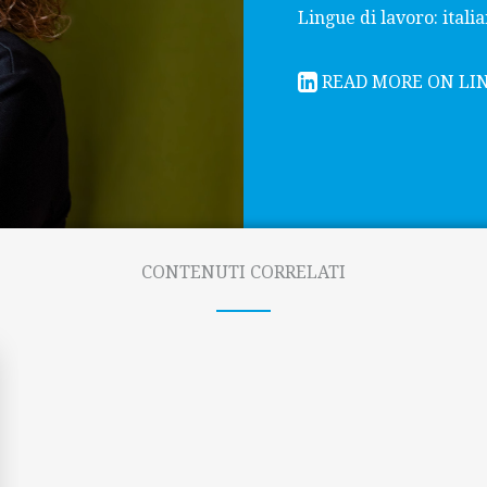
Lingue di lavoro: itali
READ MORE ON LI
CONTENUTI CORRELATI