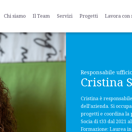
Chi siamo
Il Team
Servizi
Progetti
Lavora con 
Responsabile uffici
Cristina 
Cristina è responsabil
dell’azienda. Si occup
progetti e coordina la 
Socia di t33 dal 2021 al
Formazione: Laurea in