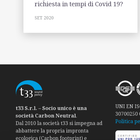
richiesta in tempi di Covid 19?
SET 2020
UNI EN ISO
t33 S.r.l. – Socio unico è una
30700250
società Carbon Neutral
.
Politica pe
Dal 2010 la società t33 si impegna ad
abbattere la propria impronta
ecologica (Carbon footprint) e