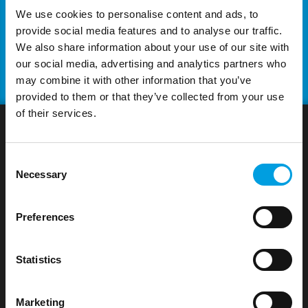
We use cookies to personalise content and ads, to
Lingue di lavoro: Inglese, Italiano e Francese
provide social media features and to analyse our traffic.
(madrelingua)
We also share information about your use of our site with
our social media, advertising and analytics partners who
may combine it with other information that you’ve
provided to them or that they’ve collected from your use
of their services.
Consent
Necessary
Selection
t33 S.r.l. – Socio unico è una società Carbon
Neutral
.
Dal 2010 la società t33 si impegna ad abbattere la
Preferences
propria impronta ecologica (Carbon footprint) e
raggiungere un buon livello di sostenibilità
Statistics
ambientale.
APPROFONDISCI
Marketing