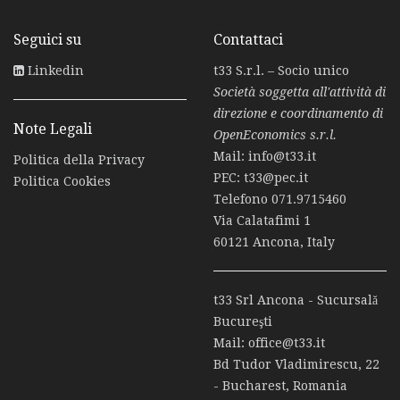
Seguici su
Contattaci
Linkedin
t33 S.r.l. – Socio unico
Società soggetta all'attività di
direzione e coordinamento di
Note Legali
OpenEconomics s.r.l.
Mail:
info@t33.it
Politica della Privacy
PEC:
t33@pec.it
Politica Cookies
Telefono
071.9715460
Via Calatafimi 1
60121 Ancona, Italy
t33 Srl Ancona - Sucursală
Bucureşti
Mail:
office@t33.it
Bd Tudor Vladimirescu, 22
- Bucharest, Romania