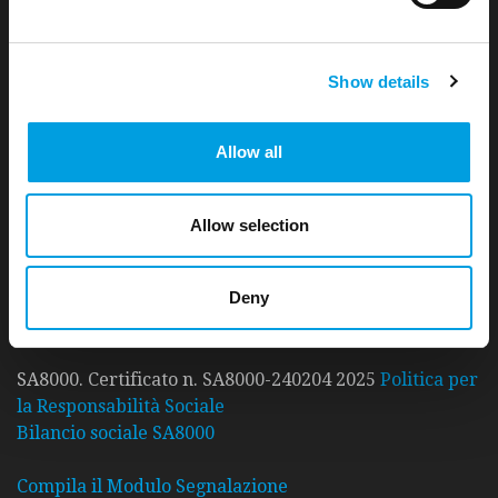
Show details
UNI EN ISO 9001:2015. Certificato n. 30700250 QM15
Politica per la Qualità
Allow all
Allow selection
UNI PdR 125:2022. Certificato n. IT334757
Politica per la Parità di Genere
Deny
SA8000. Certificato n. SA8000-240204 2025
Politica per
la Responsabilità Sociale
Bilancio sociale SA8000
Compila il Modulo Segnalazione