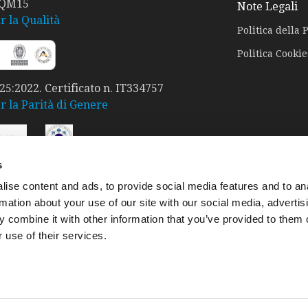
 QM15
Note Legali
r la Qualità
Politica della 
Politica Cookie
5:2022. Certificato n. IT334757
er la Parità di Genere
s
rtificato n. SA8000-240204 2025
ise content and ads, to provide social media features and to an
er la Responsabilità Sociale
rmation about your use of our site with our social media, advertis
ociale SA8000
 combine it with other information that you’ve provided to them o
 use of their services.
l Modulo Segnalazione