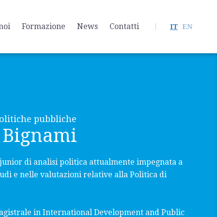
noi
Formazione
News
Contatti
IT
EN
politiche pubbliche
 Bignami
junior di analisi politica attualmente impegnata a
di e nelle valutazioni relative alla Politica di
gistrale in International Development and Public