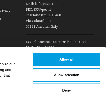
Mail:
info@t33.it
PEC:
t33@pec.it
Privacy
Telefono
071.9715460
s
Via Calatafimi 1
60121 Ancona, Italy
t33 Srl Ancona - Sucursală Bucureşti
Mail:
office@t33.it
Bd Tudor Vladimirescu, 22 - Bucharest,
Romania
Allow all
alyse our
Registro delle imprese n. J2025003874005
ing and
C.U.I. 51159788
Allow selection
r that
Deny