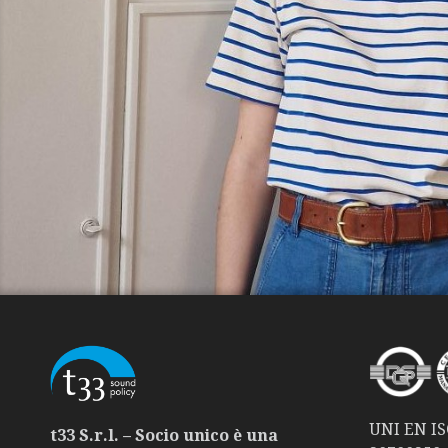
UNI EN ISO
t33 S.r.l. – Socio unico è una