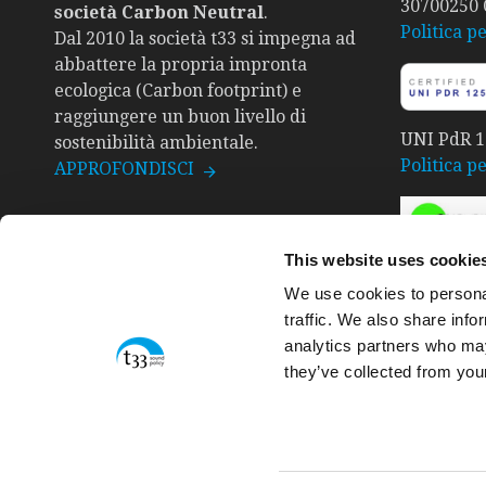
30700250
società Carbon Neutral
.
Politica pe
Dal 2010 la società t33 si impegna ad
abbattere la propria impronta
ecologica (Carbon footprint) e
raggiungere un buon livello di
UNI PdR 12
sostenibilità ambientale.
Politica p
APPROFONDISCI
This website uses cookie
SA8000. Ce
We use cookies to personal
Politica p
traffic. We also share info
Bilancio s
analytics partners who may
they’ve collected from your
Compila i