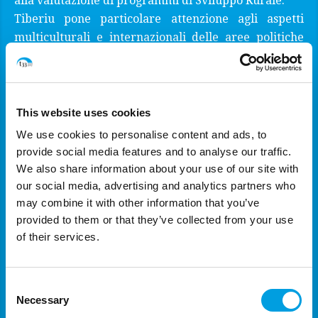
alla valutazione di programmi di Sviluppo Rurale.
Tiberiu pone particolare attenzione agli aspetti
multiculturali e internazionali delle aree politiche
oggetto di valutazione. Ha contribuito alla
valutazione di diversi programmi Interreg e
Interreg-IPA nell'Europa dell'Est, in particolare
Romania-Ungheria, Romania-Bulgaria, Romania-
This website uses cookies
Serbia, Romania-Ucraina e Italia-Croazia.
We use cookies to personalise content and ads, to
Analista di politiche pubbliche con un contratto a
provide social media features and to analyse our traffic.
tempo determinato con t33
We also share information about your use of our site with
Formazione: Laurea triennale in Amministrazione
our social media, advertising and analytics partners who
Aziendale, Hague University of Applied Sciences
may combine it with other information that you’ve
provided to them or that they’ve collected from your use
(Paesi Bassi); Laurea magistrale nel campo della
of their services.
Finanza e Amministrazione Aziendale, Università di
Craiova (Romania)
Lingue di lavoro: inglese e rumeno (madrelingua)
Consent
Necessary
Selection