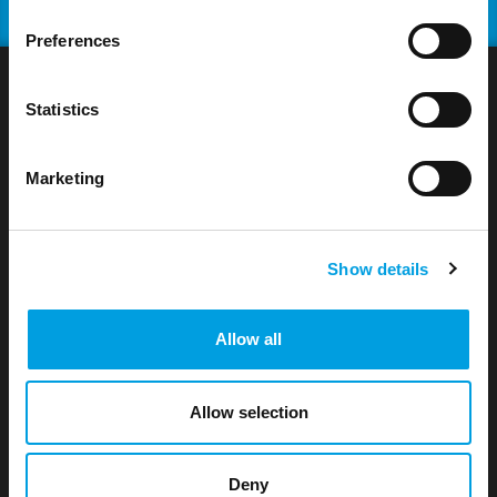
Preferences
Statistics
t33 S.r.l. – Socio unico è una società Carbon
Marketing
Neutral
.
Dal 2010 la società t33 si impegna ad abbattere la
propria impronta ecologica (Carbon footprint) e
Show details
raggiungere un buon livello di sostenibilità
ambientale.
APPROFONDISCI
Allow all
Allow selection
UNI EN ISO 9001:2015. Certificato n. 30700250 QM15
Deny
Politica per la Qualità