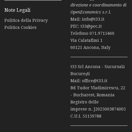
direzione e coordinamento di
Note Legali
OpenEconomics s.r.l.
Mail:
info@t33.it
Politica della Privacy
PEC:
t33@pec.it
Politica Cookies
Telefono
071.9715460
Via Calatafimi 1
60121 Ancona, Italy
t33 Srl Ancona - Sucursală
Bucureşti
Mail:
office@t33.it
Bd Tudor Vladimirescu, 22
- Bucharest, Romania
Registro delle
imprese n. J2025003874005
C.U.I. 51159788