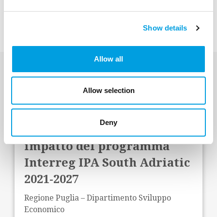
Analista senior e consulente di politiche
pubbliche
Show details
Allow all
Progetti più recenti
Allow selection
Deny
Valutazione operativa e di
impatto del programma
Interreg IPA South Adriatic
2021-2027
Regione Puglia – Dipartimento Sviluppo
Economico