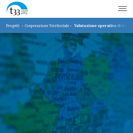
Progetti
›
Cooperazione
Territoriale
›
Valutazione operativa di Inte