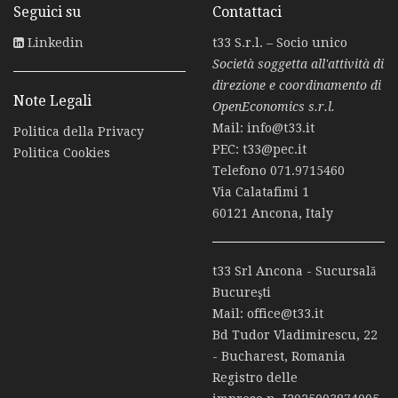
Seguici su
Contattaci
Linkedin
t33 S.r.l. – Socio unico
Società soggetta all'attività di
direzione e coordinamento di
Note Legali
OpenEconomics s.r.l.
Mail:
info@t33.it
Politica della Privacy
PEC:
t33@pec.it
Politica Cookies
Telefono
071.9715460
Via Calatafimi 1
60121 Ancona, Italy
t33 Srl Ancona - Sucursală
Bucureşti
Mail:
office@t33.it
Bd Tudor Vladimirescu, 22
- Bucharest, Romania
Registro delle