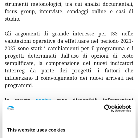
strumenti metodologici, tra cui analisi documentali,
focus group, interviste, sondaggi online e casi di
studio.
Gli argomenti di grande interesse per t33 nelle
valutazioni operative da effettuare nel periodo 2021-
2027 sono stati: i cambiamenti per il programma e i
progetti determinati dall'uso di opzioni di costo
semplificate, la comprensione dei nuovi indicatori
Interreg da parte dei progetti, i fattori che
influenzano il coinvolgimento dei nuovi arrivati nei
programmi.
In questa
pagina
sono disponibili informazioni
rilevanti sui principali risultati della valutazione,
insieme alla
sintesi
della valutazione operativa.
La valutazione è stata condotta da t33 in
This website uses cookies
collaborazione con
Spatial Foresight
.