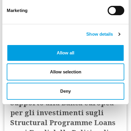
Valutazione ex post delle
Marketing
infrastrutture idriche e
fognarie
Show details
Ministero degli Investimenti e dei progetti
europei (Romania)
Allow all
Data di inizio:
marzo 2026
Allow selection
Stato:
In corso
Deny
Supporto alla Banca europea
per gli investimenti sugli
Structural Programme Loans