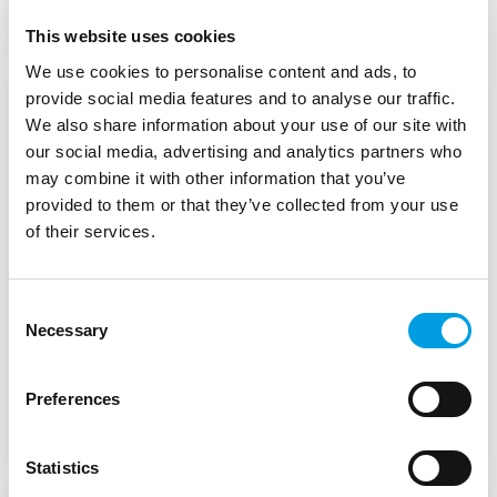
Stato:
In corso
This website uses cookies
We use cookies to personalise content and ads, to
provide social media features and to analyse our traffic.
Analisi territoriale e
We also share information about your use of our site with
supporto alla definizione
our social media, advertising and analytics partners who
may combine it with other information that you’ve
della strategia di Interreg
provided to them or that they’ve collected from your use
CENTRAL EUROPE 2028-2034
of their services.
Città di Vienna in qualità di autorità di gestione
del Porgramma Interreg CENTRAL EUROPE
Consent
Necessary
Selection
Data di inizio:
aprile 2026
Preferences
Stato:
In corso
Statistics