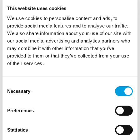
This website uses cookies
We use cookies to personalise content and ads, to
Valutazione ex ante e di
provide social media features and to analyse our traffic.
We also share information about your use of our site with
supporto tecnico per la
our social media, advertising and analytics partners who
redazione dei documenti di
may combine it with other information that you’ve
programmazione del
provided to them or that they’ve collected from your use
of their services.
Programma Operativo
"Investimenti a favore della
Consent
crescita e dell’occupazione
Necessary
Selection
FESR 2014-2020" - Provincia
Autonoma di Bolzano - Alto
Preferences
Adige
Statistics
Provincia Autonoma di Bolzano