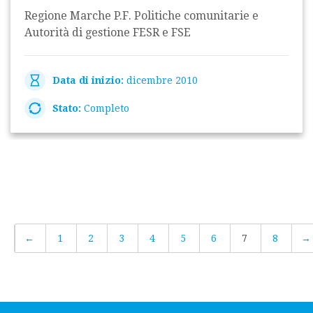
Regione Marche P.F. Politiche comunitarie e
Autorità di gestione FESR e FSE
Data di inizio:
dicembre 2010
Stato:
Completo
←
1
2
3
4
5
6
7
8
→