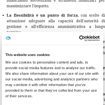
bilanciando sovvenzioni e strumenti finanziari per
massimizzare l'impatto.
La flessibilità è un punto di forza
, con scelte d
attuazione adeguate alla capacità dell'autorità di
gestione e all'efficienza amministrativa a lungo
termine.
Serve una riflessione strategica
per superar
l’inerzia del passato, adottare nuovi approcci e
rafforzare le capacità analitiche per una gestione più
This website uses cookies
efficace dei fondi.
We use cookies to personalise content and ads, to
Dovrebbe essere data priorità alle decisioni basate
provide social media features and to analyse our traffic.
sui dati
, usando valutazioni e analisi ex ante per
We also share information about your use of our site with
determinare gli strumenti di sostegno idonei o
our social media, advertising and analytics partners who
giustificare il non intervento.
may combine it with other information that you’ve
provided to them or that they’ve collected from your use
Le soluzioni transfrontaliere meritano
of their services.
approfondimento
, compresi gli organismi finanziari