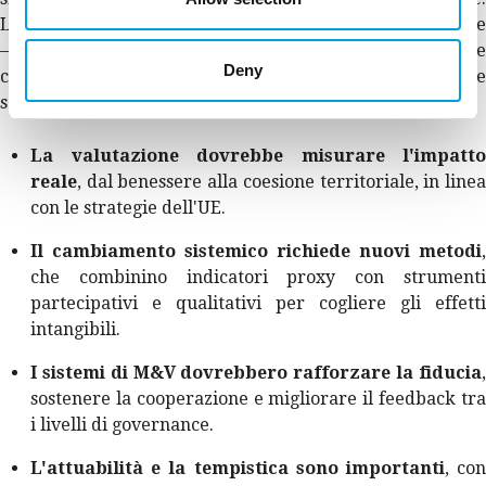
La proposta di QFP integra implicitamente la valutazione
– come strumento di governance, apprendimento e
Deny
condizionalità finanziaria – ma le sue norme di attuazione
sono ancora in sospeso. Idee chiave:
La valutazione dovrebbe misurare l'impatto
reale
, dal benessere alla coesione territoriale, in linea
con le strategie dell'UE.
Il cambiamento sistemico richiede nuovi metodi
,
che combinino indicatori proxy con strumenti
partecipativi e qualitativi per cogliere gli effetti
intangibili.
I sistemi di M&V dovrebbero rafforzare la fiducia
,
sostenere la cooperazione e migliorare il feedback tra
i livelli di governance.
L'attuabilità e la tempistica sono importanti
, co